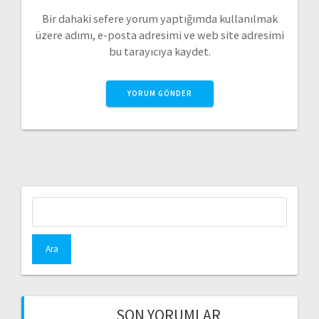
Bir dahaki sefere yorum yaptığımda kullanılmak
üzere adımı, e-posta adresimi ve web site adresimi
bu tarayıcıya kaydet.
A
r
a
m
a
:
SON YORUMLAR