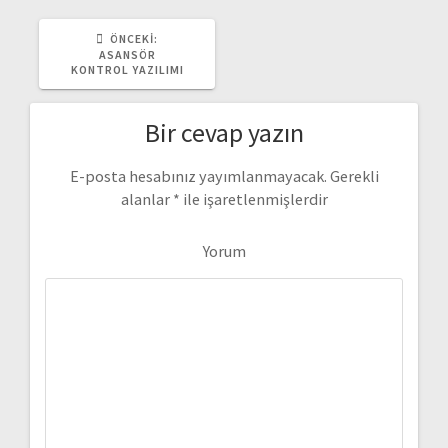
m
ÖNCEKI:
Ö
N
ASANSÖR
ı
C
KONTROL YAZILIMI
E
K
I
Bir cevap yazın
Y
A
Z
I
E-posta hesabınız yayımlanmayacak.
Gerekli
:
alanlar
*
ile işaretlenmişlerdir
Yorum