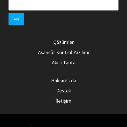
A
r
a
m
a
:
Çözümler
Asansör Kontrol Yazılımı
Akıllı Tahta
Hakkımızda
Destek
İletişim